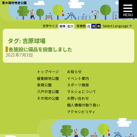
東大阪市特定公園
MENU
Select Language
▼
文字サイズ
背景色
標準
拡大
白
青
黒
タグ:
吉原球場
各施設に備品を設置しました
2021年7月3日
トップページ
お知らせ
緩衝緑地公園
イベント案内
金岡公園
スポーツ施設
八戸の里公園
マルシェについて
その他の公園
お問い合わせ
個人情報の取り扱い
アクセシビリティ