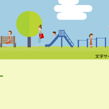
文字サ
ー