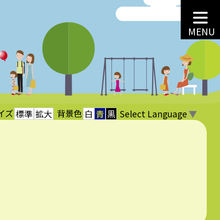
MENU
イズ
背景色
Select Language
▼
標準
拡大
白
青
黒