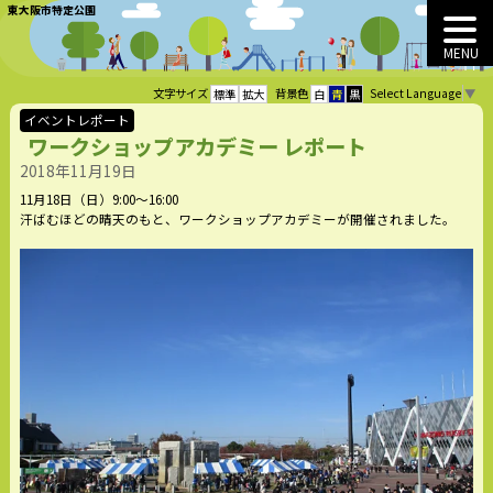
東大阪市特定公園
MENU
Select Language
▼
文字サイズ
背景色
標準
拡大
白
青
黒
イベントレポート
ワークショップアカデミー レポート
2018年11月19日
11月18日（日）9:00〜16:00
汗ばむほどの晴天のもと、ワークショップアカデミーが開催されました。