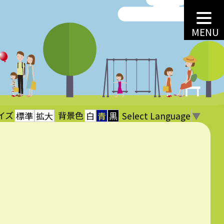
MENU
イズ
背景色
Select Language
▼
標準
拡大
白
青
黒