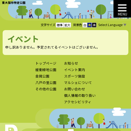
東大阪市特定公園
MENU
Select Language
▼
文字サイズ
背景色
標準
拡大
白
青
黒
イベント
申し訳ありません。予定されてるイベントはございません。
トップページ
お知らせ
緩衝緑地公園
イベント案内
金岡公園
スポーツ施設
八戸の里公園
マルシェについて
その他の公園
お問い合わせ
個人情報の取り扱い
アクセシビリティ