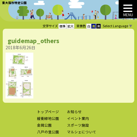
東大阪市特定公園
MENU
Select Language
▼
文字サイズ
背景色
標準
拡大
白
青
黒
guidemap_others
2018年6月26日
トップページ
お知らせ
緩衝緑地公園
イベント案内
金岡公園
スポーツ施設
八戸の里公園
マルシェについて