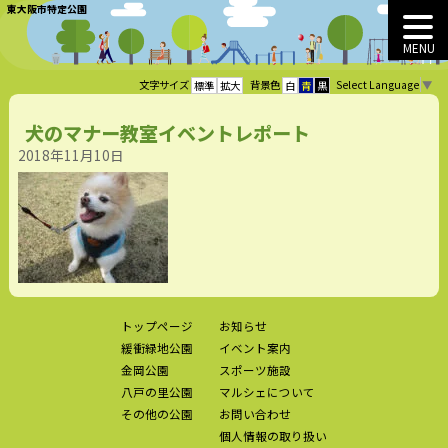
東大阪市特定公園
MENU
Select Language
▼
文字サイズ
背景色
標準
拡大
白
青
黒
犬のマナー教室イベントレポート
2018年11月10日
トップページ
お知らせ
緩衝緑地公園
イベント案内
金岡公園
スポーツ施設
八戸の里公園
マルシェについて
その他の公園
お問い合わせ
個人情報の取り扱い