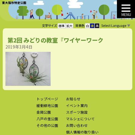
東大阪市特定公園
MENU
Select Language
▼
文字サイズ
背景色
標準
拡大
白
青
黒
第2回 みどりの教室『ワイヤーワーク
2019年3月4日
トップページ
お知らせ
緩衝緑地公園
イベント案内
金岡公園
スポーツ施設
八戸の里公園
マルシェについて
その他の公園
お問い合わせ
個人情報の取り扱い