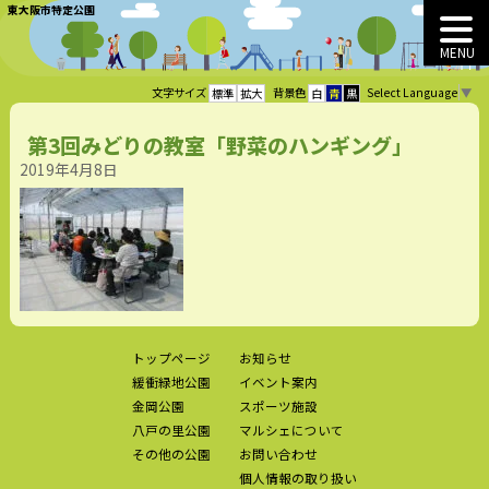
東大阪市特定公園
MENU
Select Language
▼
文字サイズ
背景色
標準
拡大
白
青
黒
第3回みどりの教室「野菜のハンギング」
2019年4月8日
トップページ
お知らせ
緩衝緑地公園
イベント案内
金岡公園
スポーツ施設
八戸の里公園
マルシェについて
その他の公園
お問い合わせ
個人情報の取り扱い