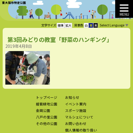
東大阪市特定公園
MENU
Select Language
▼
文字サイズ
背景色
標準
拡大
白
青
黒
第3回みどりの教室「野菜のハンギング」
2019年4月8日
トップページ
お知らせ
緩衝緑地公園
イベント案内
金岡公園
スポーツ施設
八戸の里公園
マルシェについて
その他の公園
お問い合わせ
個人情報の取り扱い