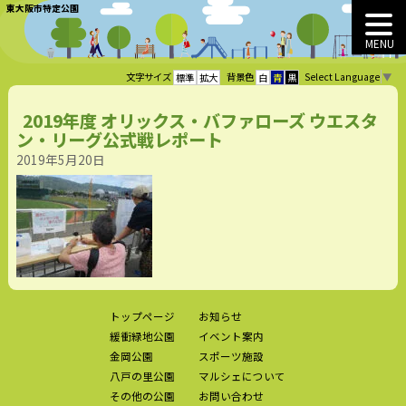
東大阪市特定公園
MENU
Select Language
▼
文字サイズ
背景色
標準
拡大
白
青
黒
2019年度 オリックス・バファローズ ウエスタ
ン・リーグ公式戦レポート
2019年5月20日
トップページ
お知らせ
緩衝緑地公園
イベント案内
金岡公園
スポーツ施設
八戸の里公園
マルシェについて
その他の公園
お問い合わせ