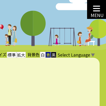
MENU
イズ
背景色
Select Language
▼
標準
拡大
白
青
黒