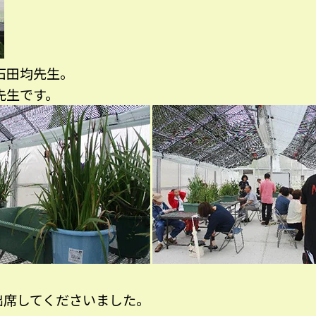
石田
均先生。
先生です。
出席してくださいました。