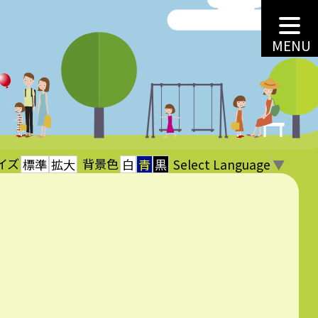
MENU
イズ
背景色
Select Language
▼
標準
拡大
白
青
黒