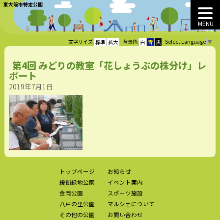
東大阪市特定公園
MENU
Select Language
▼
文字サイズ
背景色
標準
拡大
白
青
黒
第4回 みどりの教室「花しょうぶの株分け」レ
ポート
2019年7月1日
トップページ
お知らせ
緩衝緑地公園
イベント案内
金岡公園
スポーツ施設
八戸の里公園
マルシェについて
その他の公園
お問い合わせ