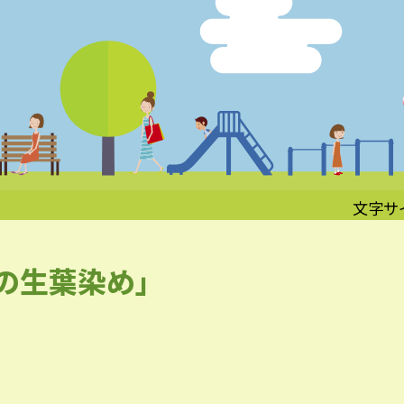
文字サ
イの生葉染め」