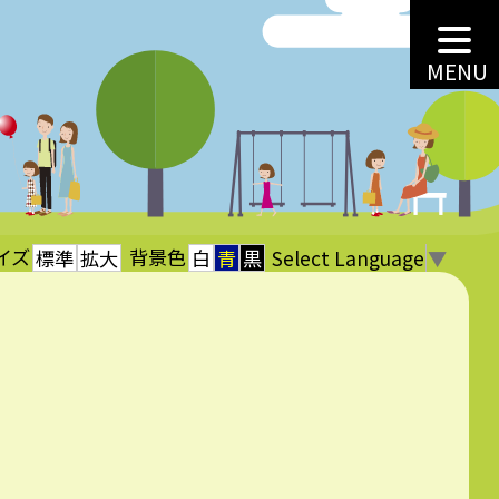
MENU
イズ
背景色
Select Language
▼
標準
拡大
白
青
黒