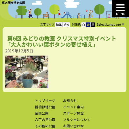
東大阪市特定公園
MENU
Select Language
▼
文字サイズ
背景色
標準
拡大
白
青
黒
第6回 みどりの教室 クリスマス特別イベント
「大人かわいい葉ボタンの寄せ植え」
2019年12月5日
トップページ
お知らせ
緩衝緑地公園
イベント案内
金岡公園
スポーツ施設
八戸の里公園
マルシェについて
その他の公園
お問い合わせ