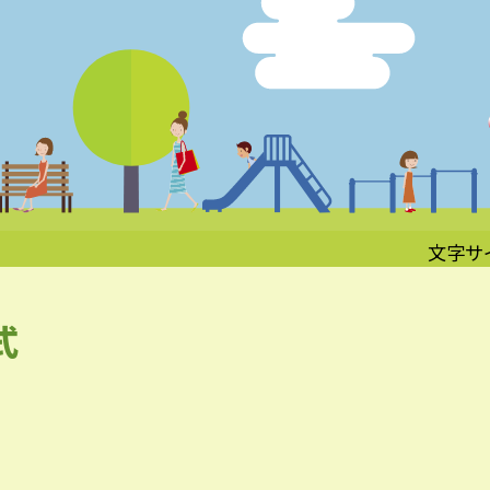
文字サ
式