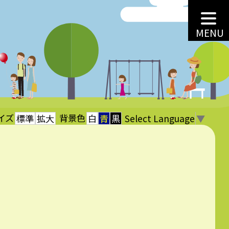
MENU
イズ
背景色
Select Language
▼
標準
拡大
白
青
黒