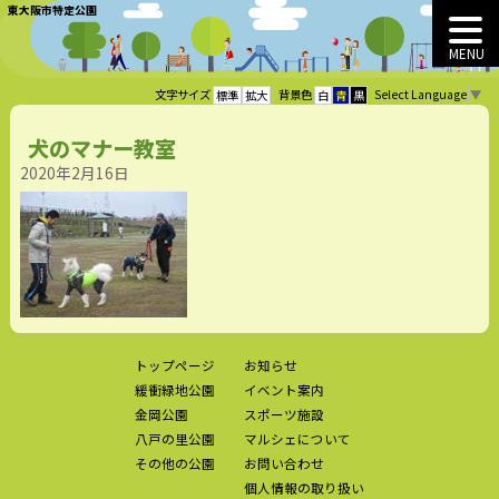
東大阪市特定公園
MENU
Select Language
▼
文字サイズ
背景色
標準
拡大
白
青
黒
犬のマナー教室
2020年2月16日
トップページ
お知らせ
緩衝緑地公園
イベント案内
金岡公園
スポーツ施設
八戸の里公園
マルシェについて
その他の公園
お問い合わせ
個人情報の取り扱い