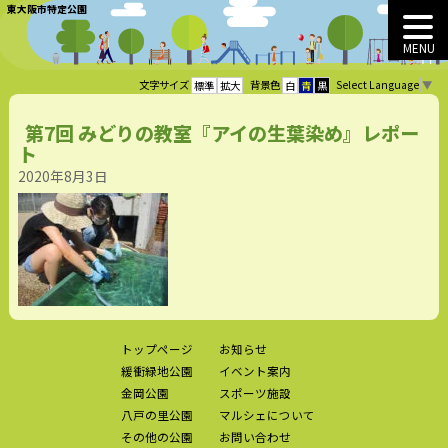
東大阪市特定公園
MENU
Select Language
▼
文字サイズ
背景色
標準
拡大
白
青
黒
第7回 みどりの教室『アイの生葉染め』レポー
ト
2020年8月3日
トップページ
お知らせ
緩衝緑地公園
イベント案内
金岡公園
スポーツ施設
八戸の里公園
マルシェについて
その他の公園
お問い合わせ