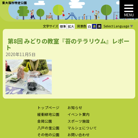
東大阪市特定公園
MENU
Select Language
▼
文字サイズ
背景色
標準
拡大
白
青
黒
第8回 みどりの教室『苔のテラリウム』レポー
ト
2020年11月5日
トップページ
お知らせ
緩衝緑地公園
イベント案内
金岡公園
スポーツ施設
八戸の里公園
マルシェについて
その他の公園
お問い合わせ