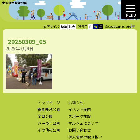
東大阪市特定公園
MENU
Select Language
▼
文字サイズ
背景色
標準
拡大
白
青
黒
20250309_05
2025年3月9日
トップページ
お知らせ
緩衝緑地公園
イベント案内
金岡公園
スポーツ施設
八戸の里公園
マルシェについて
その他の公園
お問い合わせ
個人情報の取り扱い