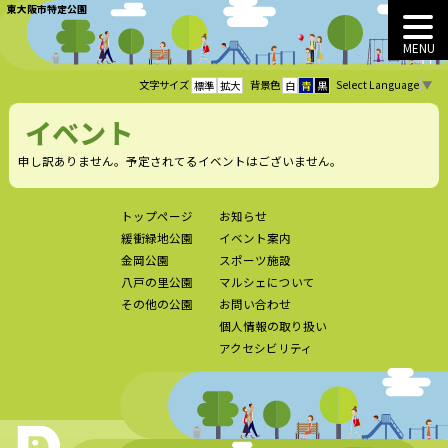
東大阪市特定公園
MENU
Select Language
▼
文字サイズ
背景色
標準
拡大
白
青
黒
イベント
申し訳ありません。予定されてるイベントはございません。
トップページ
お知らせ
緩衝緑地公園
イベント案内
金岡公園
スポーツ施設
八戸の里公園
マルシェについて
その他の公園
お問い合わせ
個人情報の取り扱い
アクセシビリティ