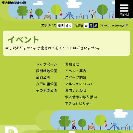
東大阪市特定公園
MENU
Select Language
▼
文字サイズ
背景色
標準
拡大
白
青
黒
イベント
申し訳ありません。予定されてるイベントはございません。
トップページ
お知らせ
緩衝緑地公園
イベント案内
金岡公園
スポーツ施設
八戸の里公園
マルシェについて
その他の公園
お問い合わせ
個人情報の取り扱い
アクセシビリティ