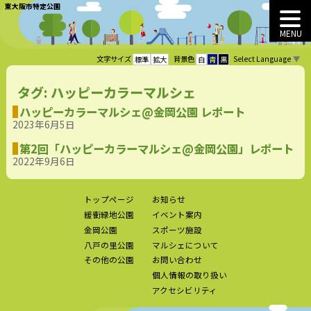
東大阪市特定公園
MENU
Select Language
▼
文字サイズ
背景色
標準
拡大
白
青
黒
タグ:
ハッピーカラーマルシェ
ハッピーカラーマルシェ@金岡公園 レポート
2023年6月5日
第2回「ハッピーカラーマルシェ@金岡公園」レポート
2022年9月6日
トップページ
お知らせ
緩衝緑地公園
イベント案内
金岡公園
スポーツ施設
八戸の里公園
マルシェについて
その他の公園
お問い合わせ
個人情報の取り扱い
アクセシビリティ