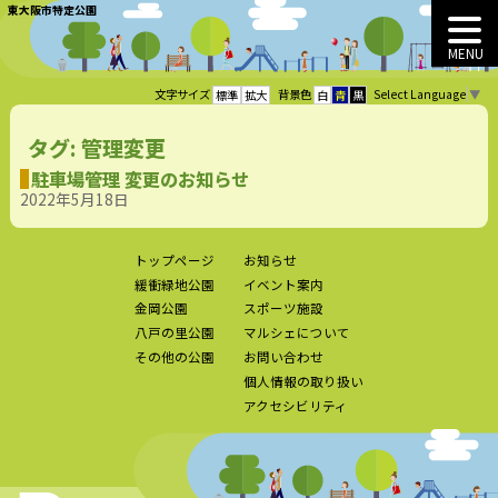
東大阪市特定公園
MENU
Select Language
▼
文字サイズ
背景色
標準
拡大
白
青
黒
タグ:
管理変更
駐車場管理 変更のお知らせ
2022年5月18日
トップページ
お知らせ
緩衝緑地公園
イベント案内
金岡公園
スポーツ施設
八戸の里公園
マルシェについて
その他の公園
お問い合わせ
個人情報の取り扱い
アクセシビリティ