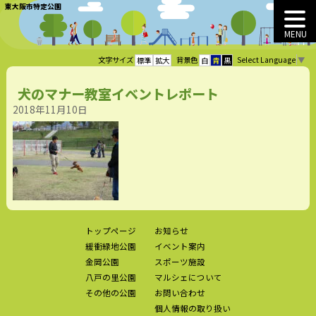
東大阪市特定公園
MENU
Select Language
▼
文字サイズ
背景色
標準
拡大
白
青
黒
犬のマナー教室イベントレポート
2018年11月10日
トップページ
お知らせ
緩衝緑地公園
イベント案内
金岡公園
スポーツ施設
八戸の里公園
マルシェについて
その他の公園
お問い合わせ
個人情報の取り扱い