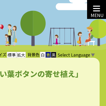
MENU
イズ
背景色
Select Language
▼
標準
拡大
白
青
黒
いい葉ボタンの寄せ植え」