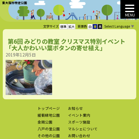
東大阪市特定公園
MENU
Select Language
▼
文字サイズ
背景色
標準
拡大
白
青
黒
第6回 みどりの教室 クリスマス特別イベント
「大人かわいい葉ボタンの寄せ植え」
2019年12月5日
トップページ
お知らせ
緩衝緑地公園
イベント案内
金岡公園
スポーツ施設
八戸の里公園
マルシェについて
その他の公園
お問い合わせ