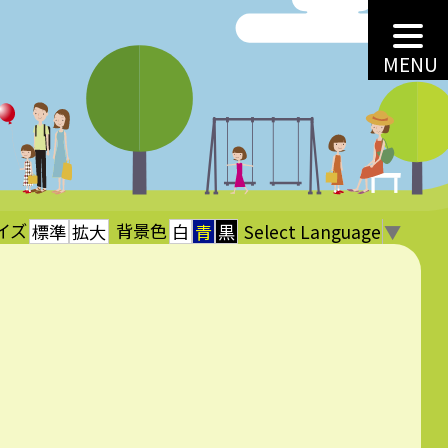
MENU
イズ
背景色
Select Language
▼
標準
拡大
白
青
黒