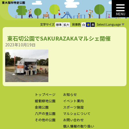
東大阪市特定公園
MENU
Select Language
▼
文字サイズ
背景色
標準
拡大
白
青
黒
東石切公園でSAKURAZAKAマルシェ開催
2023年10月19日
トップページ
お知らせ
緩衝緑地公園
イベント案内
金岡公園
スポーツ施設
八戸の里公園
マルシェについて
その他の公園
お問い合わせ
個人情報の取り扱い