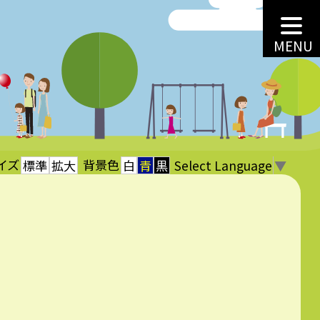
MENU
イズ
背景色
Select Language
▼
標準
拡大
白
青
黒