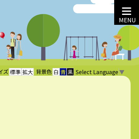
MENU
イズ
背景色
Select Language
▼
標準
拡大
白
青
黒