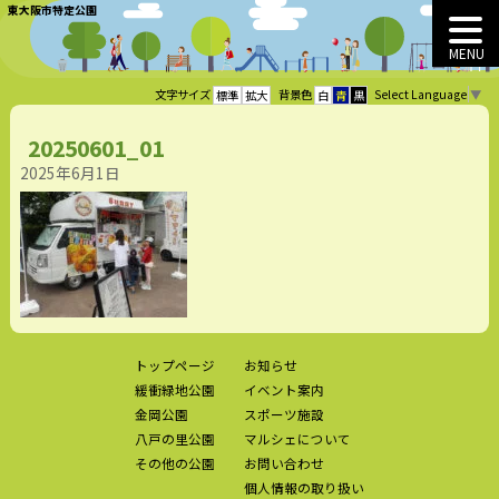
東大阪市特定公園
MENU
Select Language
▼
文字サイズ
背景色
標準
拡大
白
青
黒
20250601_01
2025年6月1日
トップページ
お知らせ
緩衝緑地公園
イベント案内
金岡公園
スポーツ施設
八戸の里公園
マルシェについて
その他の公園
お問い合わせ
個人情報の取り扱い