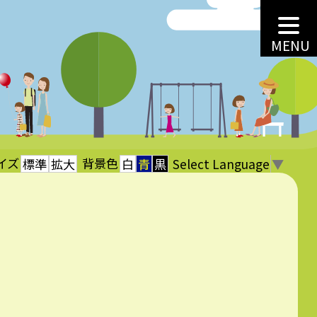
MENU
イズ
背景色
Select Language
▼
標準
拡大
白
青
黒