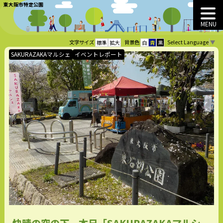
東大阪市特定公園
MENU
Select Language
▼
文字サイズ
背景色
標準
拡大
白
青
黒
SAKURAZAKAマルシェ
イベントレポート
快晴の空の下、本日「SAKURAZAKAマルシ