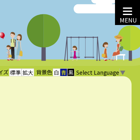
MENU
イズ
背景色
Select Language
▼
標準
拡大
白
青
黒