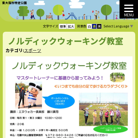
東大阪市特定公園
MENU
Select Language
▼
文字サイズ
背景色
標準
拡大
白
青
黒
ノルディックウォーキング教室
カテゴリ:
スポーツ