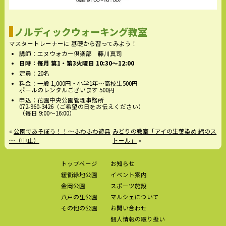
ノルディックウォーキング教室
マスタートレーナーに 基礎から習ってみよう！
講師：エヌウォカー倶楽部 藤川真司
日時：毎月 第1・第3火曜日 10:30～12:00
定員：20名
料金：一般 1,000円・小学1年～高校生500円
ポールのレンタルございます 500円
申込：花園中央公園管理事務所
072-960-3426（ご希望の日をお伝えください）
（毎日 9:00～16:00）
«
公園であそぼう！！～ふわふわ遊具
みどりの教室「アイの生葉染め 綿のス
～（中止）
トール」
»
トップページ
お知らせ
緩衝緑地公園
イベント案内
金岡公園
スポーツ施設
八戸の里公園
マルシェについて
その他の公園
お問い合わせ
個人情報の取り扱い