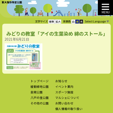
東大阪市特定公園
MENU
Select Language
▼
文字サイズ
背景色
標準
拡大
白
青
黒
みどりの教室「アイの生葉染め 綿のストール」
2021年6月21日
トップページ
お知らせ
緩衝緑地公園
イベント案内
金岡公園
スポーツ施設
八戸の里公園
マルシェについて
その他の公園
お問い合わせ
個人情報の取り扱い